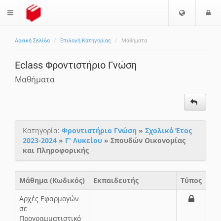
Ε
Ε
$langMenu
π
ί
ι
Αρχική Σελίδα
Επιλογή Κατηγορίας
Μαθήματα
λ
ο
ζήτηση
ο
δ
Eclass Φροντιστήριο Γνώση
γ
ο
ή
ς
Μαθήματα
Γ
λ
ώ
σ
Κατηγορία:
Φροντιστήριο Γνώση
»
Σχολικό Έτος
σ
2023-2024
»
Γ' Λυκείου
» Σπουδών Οικονομίας
α
και Πληροφορικής
ς
Μάθημα (Κωδικός)
Εκπαιδευτής
Τύπος
Αρχές Εφαρμογών
σε
Προγραμματιστικό