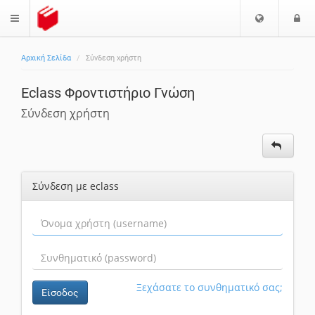
Ε
Ε
$langMenu
π
ί
ι
Αρχική Σελίδα
Σύνδεση χρήστη
λ
ο
ζήτηση
ο
δ
Eclass Φροντιστήριο Γνώση
γ
ο
ή
ς
Σύνδεση χρήστη
Γ
λ
ώ
σ
Σύνδεση με eclass
σ
α
ς
Ξεχάσατε το συνθηματικό σας;
Είσοδος